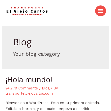
Skip
to
Main
content
Men
Blog
Your blog category
¡Hola mundo!
24,779 Comments
/
Blog
/ By
transportelviejocarlos.com
Bienvenido a WordPress. Esta es tu primera entrada.
Editala o borrala, y después ¡empezá a escribir!